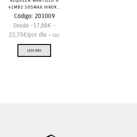
ALQUILER MARTILLO H
41MB2 SDSMAX HIKOK...
Código:
201009
Desde -
17,88
€
-
22,35
€
/por día
+ IGIC
LEER MÁS