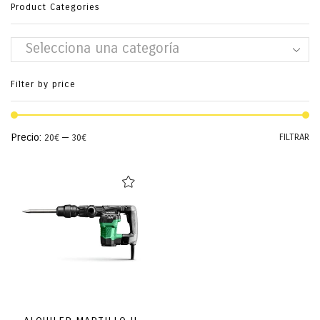
Product Categories
Selecciona una categoría
Filter by price
Pr
Pr
Precio:
—
FILTRAR
20€
30€
mí
má