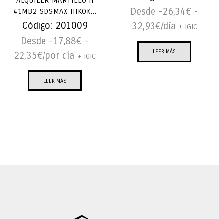
ALQUILER MARTILLO H
Desde -
26,34
€
-
41MB2 SDSMAX HIKOK...
Código:
201009
32,93
€
/día
+ IGIC
Desde -
17,88
€
-
LEER MÁS
22,35
€
/por día
+ IGIC
LEER MÁS