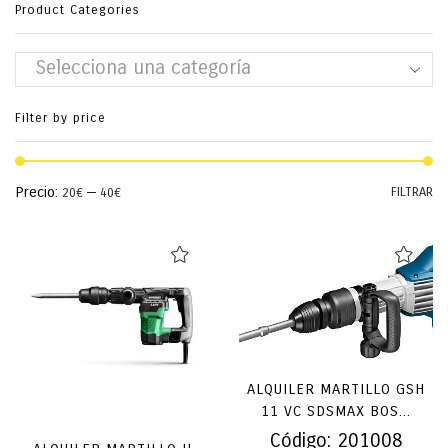
Product Categories
Selecciona una categoría
Filter by price
Pr
Pr
Precio:
—
FILTRAR
20€
40€
mí
má
ALQUILER MARTILLO GSH
11 VC SDSMAX BOS...
Código:
201008