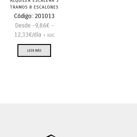
ALQUILER ESCALERA 3
TRAMOS 8 ESCALONES
Código:
201013
Desde -
9,86
€
-
12,33
€
/día
+ IGIC
LEER MÁS