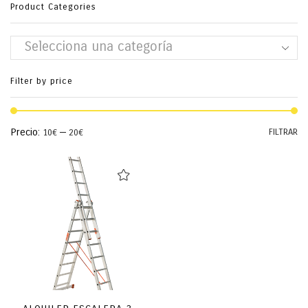
Product Categories
Selecciona una categoría
Filter by price
Pr
Pr
Precio:
—
FILTRAR
10€
20€
mí
má