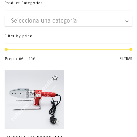
Product Categories
Selecciona una categoría
Filter by price
Pr
Pr
Precio:
—
FILTRAR
0€
10€
mí
má