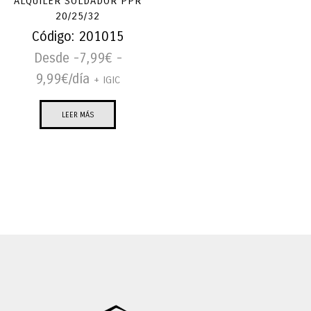
ALQUILER SOLDADOR PPR
20/25/32
Código:
201015
Desde -
7,99
€
-
9,99
€
/día
+ IGIC
LEER MÁS