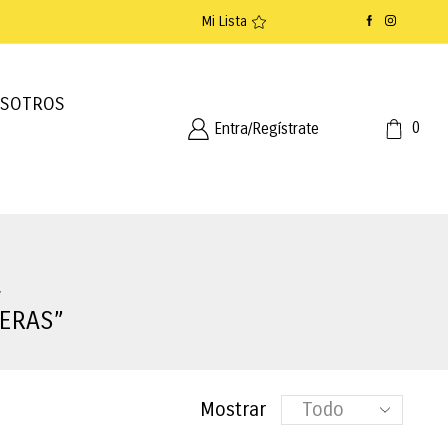
Mi Lista
SOTROS
0
Entra/Regístrate
ERAS”
Productos
Mostrar
por
página