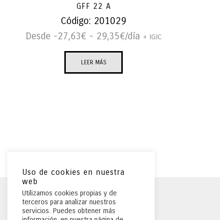
GFF 22 A
Código:
201029
Desde -
27,63
€
-
29,35
€
/día
+ IGIC
LEER MÁS
Uso de cookies en nuestra
web
Utilizamos cookies propias y de
terceros para analizar nuestros
servicios. Puedes obtener más
información, en nuestra página de